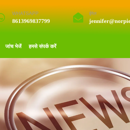
WHATSAPP
ईमेल
8613969837799
jennifer@norpi
जांच भेजें
हमसे संपर्क करें