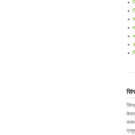
स
स
व
प
अ
अ
न
सिं
सिंग
केवल
ताकत
प्रमु