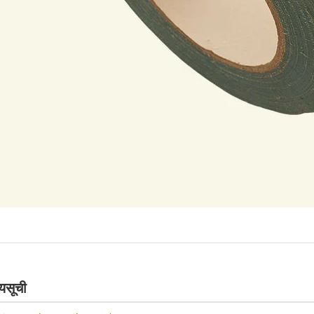
यसूची