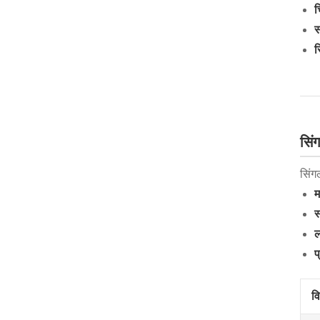
च
स
र
सिं
सिंग
म
स
ल
प
व