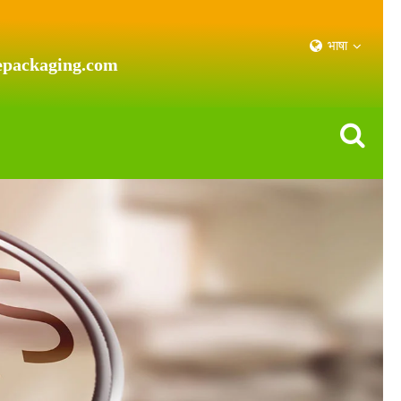
भाषा
epackaging.com