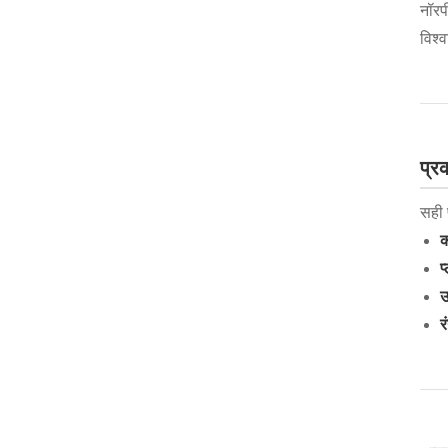
नॉरप
विश्
प्र
सही 
क
प
उ
र