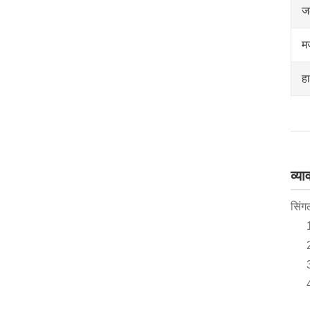
ज
म
ह
व्य
सिंगल