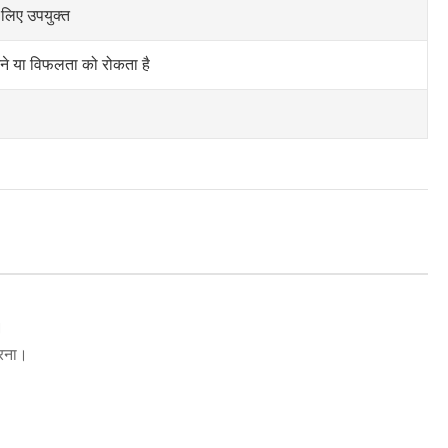
लिए उपयुक्त
े या विफलता को रोकता है
।
करना।