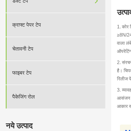

डक्ट टेप
उत्पा
क्राफ्ट पेपर टेप
1. कोर च
≥8N/24m
वाला लं
चेतावनी टेप
ऑपरेटिं
2. संरच
है। चिप
फाइबर टेप
रिलीज प
3. व्या
पैकेजिंग रोल
आसंजन प
आकार सम
नये उत्पाद