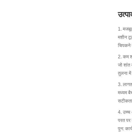
उत्पा
1. मजबू
मशीन टू
चिपकने 
2. कम श
जो शांत 
तुलना म
3. लागत-
मध्यम बै
सटीकता
4. उच्च
परत पर 
पुन: कार