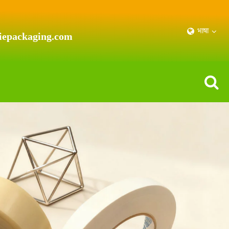
भाषा
iepackaging.com