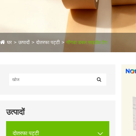
घर
उत्पादों
दोतरफा पट्टी
योंगडा डबल साइडेड टेप
उत्पादों

दोतरफा पट्टी